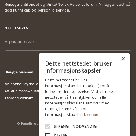
Reisegarantifondet og Virke/Norsk Reiselivsforum. Vi legger vekt på
god kunnskap og personlig service.
NYHETSBREV
Meld deg på
×
Dette nettstedet bruker
informasjonskapsler
Utvalgte reisemål
Dette nettstedet bruker
Maldivene
Seychellene
Mauritius
Botswana
Kenya
Mosambik
Namibia
Sør-
informasjonskapsler (cookies) for å
Afrika
Zimbabwe
India
Indonesia
Kambodsja
Madagaskar
Sri Lanka
Tanzania
forbedre din opplevelse. Ved å bruke
nettstedet vårt samtykker du i alle
Thailand
Vietnam
informasjonskapsler i samsvar med
retningslinjene våre for
informasjonskapsler.
Les mer
© Paradisreiser
Ansvarlig turisme
Personvernerklæring
STRENGT NØDVENDIG
YTELSE