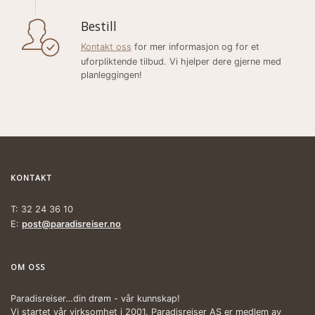
Bestill
Kontakt oss
for mer informasjon og for et
uforpliktende tilbud. Vi hjelper dere gjerne med
planleggingen!
KONTAKT
T: 32 24 36 10
E:
post@paradisreiser.no
OM OSS
Paradisreiser…din drøm - vår kunnskap!
Vi startet vår virksomhet i 2001. Paradisreiser AS er medlem av