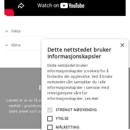
Fakta
×
Klima
Dette nettstedet bruker
informasjonskapsler
Dette nettstedet bruker
informasjonskapsler (cookies) for å
forbedre din opplevelse. Ved å bruke
nettstedet vårt samtykker du i alle
Det ville Namibia
informasjonskapsler i samsvar med
retningslinjene våre for
informasjonskapsler.
Les mer
Landet er et av få som har konservering og beskyttelse av naturen
nedfelt i grunnloven. Flere av dyrene i landet er utrydnings truet,
STRENGT NØDVENDIG
blant annet sort og hvitt neshorn, afrikansk villhund og antilope
YTELSE
MÅLRETTING