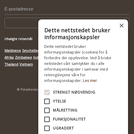
Meld deg på
×
Dette nettstedet bruker
informasjonskapsler
Utvalgte reisemål
Dette nettstedet bruker
Maldivene
Seychellene
Mauritius
Botswana
Kenya
Mosambik
Namibia
Sør-
informasjonskapsler (cookies) for å
Afrika
Zimbabwe
India
Indonesia
Kambodsja
Madagaskar
Sri Lanka
Tanzania
forbedre din opplevelse. Ved å bruke
nettstedet vårt samtykker du i alle
Thailand
Vietnam
informasjonskapsler i samsvar med
retningslinjene våre for
informasjonskapsler.
Les mer
© Paradisreiser
Ansvarlig turisme
Personvernerklæring
STRENGT NØDVENDIG
YTELSE
MÅLRETTING
FUNKSJONALITET
UGRADERT