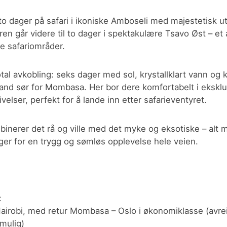
to dager på safari i ikoniske Amboseli med majestetisk u
uren går videre til to dager i spektakulære Tsavo Øst – et 
ke safariområder.
tal avkobling: seks dager med sol, krystallklart vann og k
land sør for Mombasa. Her bor dere komfortabelt i ekskl
elser, perfekt for å lande inn etter safarieventyret.
inerer det rå og ville med det myke og eksotiske – alt m
ger for en trygg og sømløs opplevelse hele veien.
:
 Nairobi, med retur Mombasa – Oslo i økonomiklasse (avrei
 mulig)