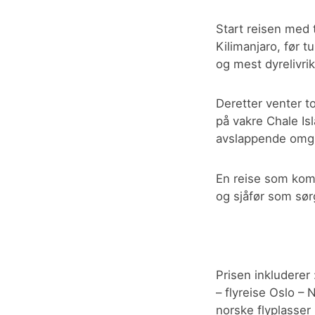
Start reisen med 
Kilimanjaro, før t
og mest dyrelivri
Deretter venter to
på vakre Chale Is
avslappende omgiv
En reise som komb
og sjåfør som sør
Prisen inkluderer 
– flyreise Oslo –
norske flyplasser