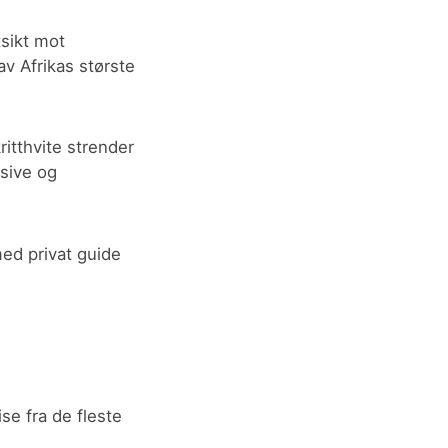
tsikt mot
av Afrikas største
ritthvite strender
usive og
ed privat guide
se fra de fleste