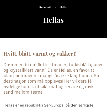
Reisemål
Hellas
Hellas
Hvitt, blått, varmt og vakkert!
Drømmer du om flotte strender, turkisblå laguner
og krystallklart vann? Da er Hellas, en favoritt
blant nordmenn i mange år, ikke langt unna. En
destinasjon som må oppleves! Her vil dere få
nydelige hotell, utsøkt mat og service og myk
sand mellom tærne.
Hellas er en republikk i Sør-Europa, på den sørligste