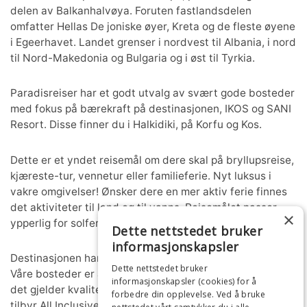
delen av Balkanhalvøya. Foruten fastlandsdelen
omfatter Hellas De joniske øyer, Kreta og de fleste øyene
i Egeerhavet. Landet grenser i nordvest til Albania, i nord
til Nord-Makedonia og Bulgaria og i øst til Tyrkia.
Paradisreiser har et godt utvalg av svært gode bosteder
med fokus på bærekraft på destinasjonen, IKOS og SANI
Resort. Disse finner du i Halkidiki, på Korfu og Kos.
Dette er et yndet reisemål om dere skal på bryllupsreise,
kjæreste-tur, vennetur eller familieferie. Nyt luksus i
vakre omgivelser! Ønsker dere en mer aktiv ferie finnes
det aktiviteter til land og til vanns. Reisemålet passer
×
ypperlig for solferie fra mai til oktober.
Dette nettstedet bruker
informasjonskapsler
Destinasjonen har i en årrekke vært nordmenns favoritt.
Dette nettstedet bruker
Våre bosteder er av nyere dato og svært oppdaterte når
informasjonskapsler (cookies) for å
det gjelder kvalitet, service og mat. Flere av hotellene
forbedre din opplevelse. Ved å bruke
tilbyr All Inclusive, det vil si at alle måltider med drikke er