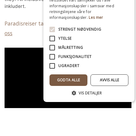
nettstedet vårt samtykker du i alle
informasjonskapsler i samsvar med
inkludert.
retningslinjene våre for
informasjonskapsler.
Les mer
Paradisreiser tar dere til vakre Hellas –
kontakt
STRENGT NØDVENDIG
oss
YTELSE
MÅLRETTING
FUNKSJONALITET
UGRADERT
GODTA ALLE
AVVIS ALLE
VIS DETALJER
Strengt nødvendig
Ytelse
Målretting
Funksjonalitet
Ugradert