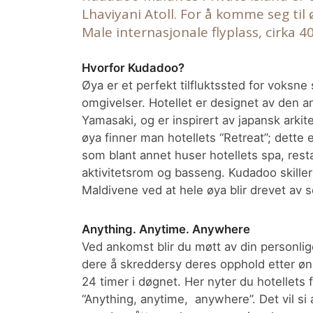
Lhaviyani Atoll. For å komme seg til 
Male internasjonale flyplass, cirka 4
Hvorfor Kudadoo?
Øya er et perfekt tilfluktssted for voksne
omgivelser. Hotellet er designet av den an
Yamasaki, og er inspirert av japansk arkit
øya finner man hotellets “Retreat”; dette
som blant annet huser hotellets spa, restau
aktivitetsrom og basseng. Kudadoo skiller 
Maldivene ved at hele øya blir drevet av s
Anything. Anytime. Anywhere
Ved ankomst blir du møtt av din personlige
dere å skreddersy deres opphold etter øn
24 timer i døgnet. Her nyter du hotellets
“Anything, anytime, anywhere”. Det vil si