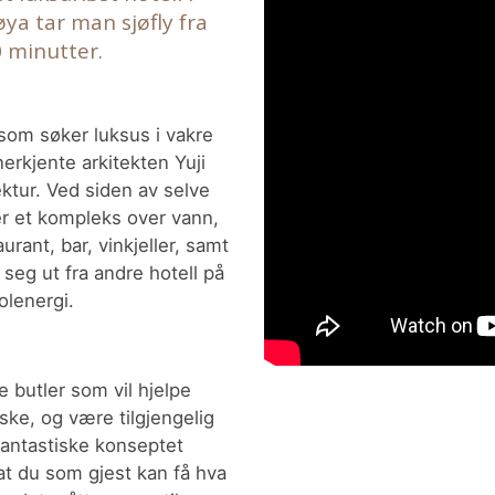
øya tar man sjøfly fra
0 minutter.
 som søker luksus i vakre
erkjente arkitekten Yuji
ektur. Ved siden av selve
 er et kompleks over vann,
rant, bar, vinkjeller, samt
seg ut fra andre hotell på
olenergi.
 butler som vil hjelpe
ske, og være tilgjengelig
 fantastiske konseptet
 at du som gjest kan få hva