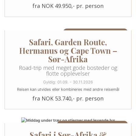
fra NOK 49.950,- pr. person
13 DAGER/12 NETTER I SØR-AFRIKA
Safari, Garden Route,
Hermanus og Cape Town –
Sør-Afrika
Road-trip med meget gode bosteder og
flotte opplevelser
Gyldig: 01.09. - 30.11.2026
Reisen kan utvides eller kombineres med andre reisemål
fra NOK 53.740,- pr. person
11 NETTER (MULIGHET FOR UTVIDELSE)
Safari i Sør-Afrika &