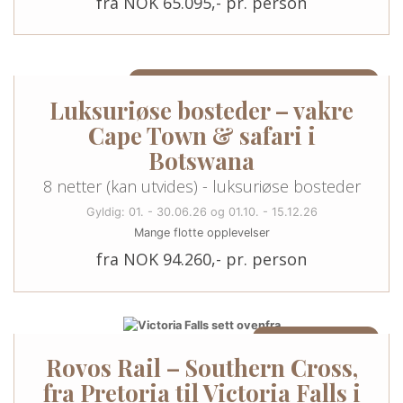
fra NOK 65.095,- pr. person
8 NETTER/9 DAGER I SØR-AFRIKA & BOTSWANA
Luksuriøse bosteder – vakre
Cape Town & safari i
Botswana
8 netter (kan utvides) - luksuriøse bosteder
Gyldig: 01. - 30.06.26 og 01.10. - 15.12.26
Mange flotte opplevelser
fra NOK 94.260,- pr. person
14 NETTER / 15 DAGER
Rovos Rail – Southern Cross,
fra Pretoria til Victoria Falls i