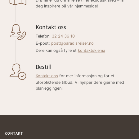
Drømmer du om å reise til et eksotisk sted – la
deg inspirere på vår hjemmeside!
Kontakt oss
Telefon:
32 24 36 10
E-post:
post@paradisreiser.no
Dere kan også fylle ut
kontaktskjema
Bestill
Kontakt oss
for mer informasjon og for et
uforpliktende tilbud. Vi hjelper dere gjerne med
planleggingen!
KONTAKT