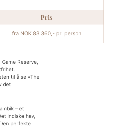
Pris
fra NOK 83.360,- pr. person
te Game Reserve,
frihet,
ten til å se «The
v det
ambik – et
et indiske hav,
. Den perfekte