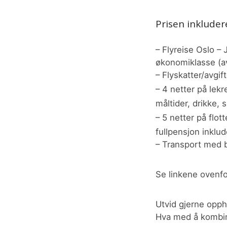
Prisen inkludere
– Flyreise Oslo –
økonomiklasse (av
– Flyskatter/avgif
– 4 netter på lek
måltider, drikke, 
– 5 netter på flot
fullpensjon inklud
– Transport med b
Se linkene ovenfo
Utvid gjerne oppho
Hva med å kombine