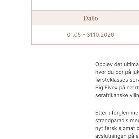
Dato
01.05 - 31.10.2026
Opplev det ultima
hvor du bor på lu
førsteklasses ser
Big Five» på nært 
sørafrikanske vil
Etter uforglemmel
strandparadis med
nyt fersk sjømat o
avslutningen på e