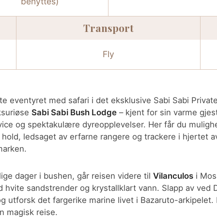
benyttes)
Transport
Fly
te eventyret med safari i det eksklusive Sabi Sabi Priva
ksuriøse
Sabi Sabi Bush Lodge
– kjent for sin varme gjest
vice og spektakulære dyreopplevelser. Her får du mulighe
hold, ledsaget av erfarne rangere og trackere i hjertet a
lmarken.
ige dager i bushen, går reisen videre til
Vilanculos
i Mos
 hvite sandstrender og krystallklart vann. Slapp av ved D
g utforsk det fargerike marine livet i Bazaruto-arkipelet
n magisk reise.