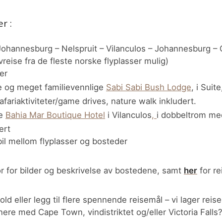
r :
 Johannesburg – Nelspruit – Vilanculos – Johannesburg – O
reise fra de fleste norske flyplasser mulig)
ter
re og meget familievennlige
Sabi Sabi Bush Lodge
, i Suit
safariaktiviteter/game drives, nature walk inkludert.
te
Bahia Mar Boutique Hotel
i Vilanculos
,
i dobbeltrom me
ert
il mellom flyplasser og bosteder
r for bilder og beskrivelse av bostedene, samt
her
for re
ld eller legg til flere spennende reisemål – vi lager reis
re med Cape Town, vindistriktet og/eller Victoria Falls