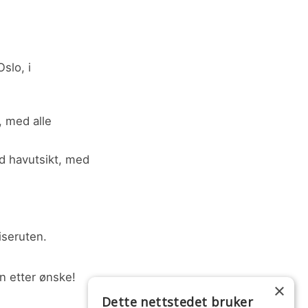
slo, i
e, med alle
d havutsikt, med
iseruten.
en etter ønske!
×
?
Dette nettstedet bruker