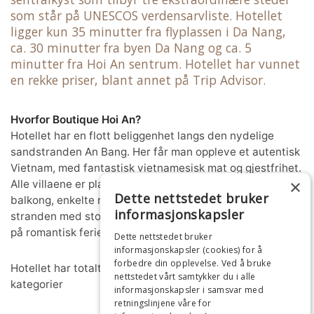
som står på UNESCOS verdensarvliste. Hotellet
ligger kun 35 minutter fra flyplassen i Da Nang,
ca. 30 minutter fra byen Da Nang og ca. 5
minutter fra Hoi An sentrum. Hotellet har vunnet
en rekke priser, blant annet på Trip Advisor.
Hvorfor Boutique Hoi An?
Hotellet har en flott beliggenhet langs den nydelige
sandstranden An Bang. Her får man oppleve et autentisk
Vietnam, med fantastisk vietnamesisk mat og gjestfrihet.
×
Alle villaene er plassert vendt mot havet med privat
Dette nettstedet bruker
balkong, enkelte rom kategorier har direkte tilgang til
informasjonskapsler
stranden med stor terrasse. Vi anbefaler hotellet til par
på romantisk ferie, bryllupsreise og for familieferie.
Dette nettstedet bruker
informasjonskapsler (cookies) for å
forbedre din opplevelse. Ved å bruke
Hotellet har totalt 112 rom fordelt i forskjellige rom-
nettstedet vårt samtykker du i alle
kategorier
informasjonskapsler i samsvar med
retningslinjene våre for