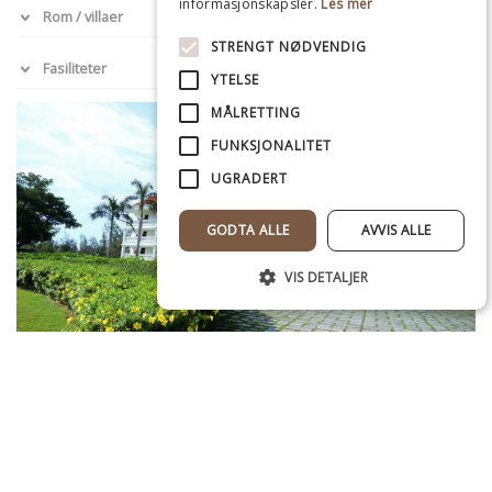
informasjonskapsler.
Les mer
Rom / villaer
STRENGT NØDVENDIG
Fasiliteter
YTELSE
MÅLRETTING
FUNKSJONALITET
UGRADERT
GODTA ALLE
AVVIS ALLE
VIS DETALJER
Strengt nødvendig
Ytelse
Målretting
Funksjonalitet
Ugradert
Strengt nødvendige informasjonskapsler
tillater kjernefunksjoner på nettstedet, som