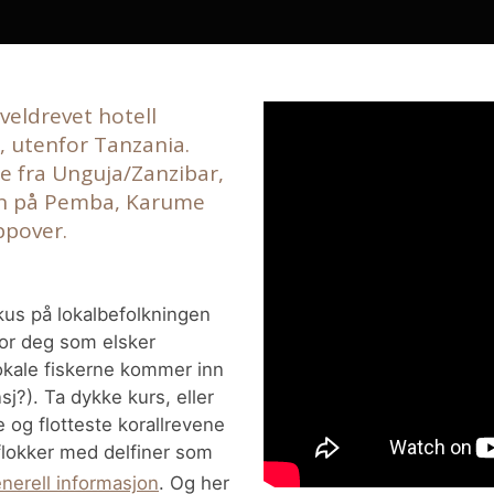
veldrevet hotell
, utenfor Tanzania.
se fra Unguja/Zanzibar,
ssen på Pemba, Karume
oppover.
kus på lokalbefolkningen
for deg som elsker
lokale fiskerne kommer inn
sj?). Ta dykke kurs, eller
 og flotteste korallrevene
 flokker med delfiner som
nerell informasjon
. Og her