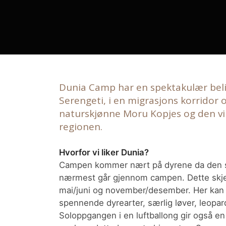
Dunia Camp har en spektakulær beli
Serengeti, i en migrasjons korridor o
naturskjønne Moru Kopjes og den vil
regionen.
Hvorfor vi liker Dunia?
Campen kommer nært på dyrene da den s
nærmest går gjennom campen. Dette skjer 
mai/juni og november/desember. Her kan 
spennende dyrearter, særlig løver, leopa
Soloppgangen i en luftballong gir også e