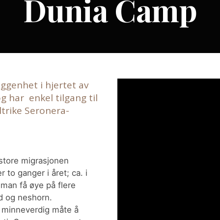
Dunia Camp
ggenhet i hjertet av
g har enkel tilgang til
trike Seronera-
tore migrasjonen
to ganger i året; ca. i
man få øye på flere
rd og neshorn.
n minneverdig måte å