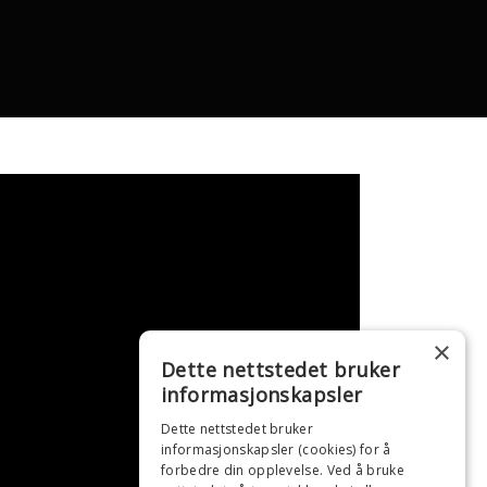
×
Dette nettstedet bruker
informasjonskapsler
Dette nettstedet bruker
informasjonskapsler (cookies) for å
forbedre din opplevelse. Ved å bruke