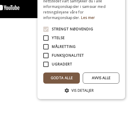
nettstedet vårt samtykker du i alle
informasjonskapsler i samsvar med
retningslinjene våre for
informasjonskapsler.
Les mer
STRENGT NØDVENDIG
YTELSE
MÅLRETTING
FUNKSJONALITET
UGRADERT
GODTA ALLE
AVVIS ALLE
VIS DETALJER
Strengt nødvendig
Ytelse
Målretting
Funksjonalitet
Ugradert