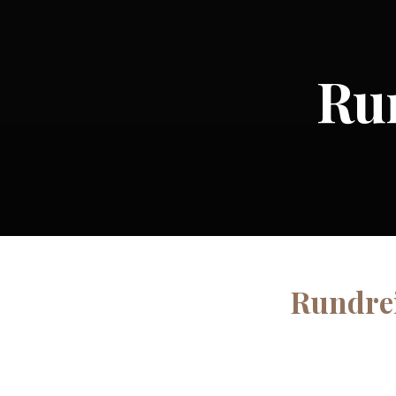
Run
Rundrei