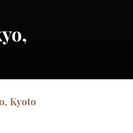
kyo,
o, Kyoto