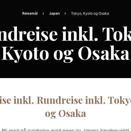
Reisemål
Japan
Tokyo, Kyoto og Osaka
dreise inkl. To
Kyoto og Osaka
se inkl. Rundreise inkl. Toky
og Osaka
Bli med på rundreise med noen av Japans høydepunkt!