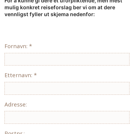
For å kunne gi dere et uforpliktende, men mest
mulig konkret reiseforslag ber vi om at dere
vennligst fyller ut skjema nedenfor:
Fornavn: *
Etternavn: *
Adresse:
Postnr.: