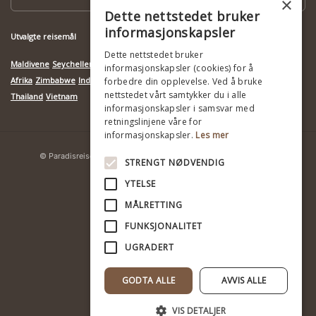
×
Dette nettstedet bruker
informasjonskapsler
Utvalgte reisemål
Dette nettstedet bruker
Maldivene
Seychellene
Mauritius
Botswana
Kenya
Mosambik
Namibia
Sør-
informasjonskapsler (cookies) for å
Afrika
Zimbabwe
India
Indonesia
Kambodsja
Madagaskar
Sri Lanka
Tanzania
forbedre din opplevelse. Ved å bruke
nettstedet vårt samtykker du i alle
Thailand
Vietnam
informasjonskapsler i samsvar med
retningslinjene våre for
informasjonskapsler.
Les mer
© Paradisreiser
Ansvarlig turisme
Personvernerklæring
STRENGT NØDVENDIG
YTELSE
MÅLRETTING
FUNKSJONALITET
UGRADERT
GODTA ALLE
AVVIS ALLE
VIS DETALJER