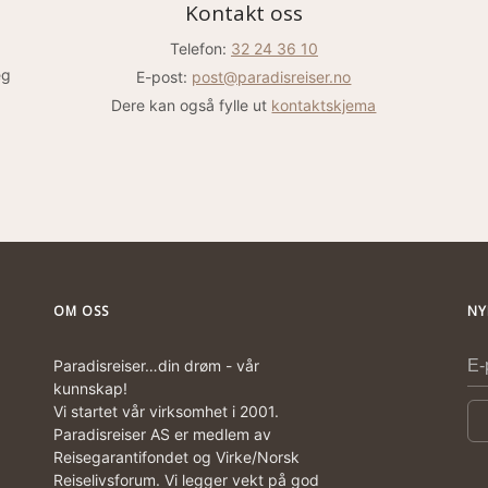
Kontakt oss
Telefon:
32 24 36 10
eg
E-post:
post@paradisreiser.no
Dere kan også fylle ut
kontaktskjema
OM OSS
NY
Paradisreiser…din drøm - vår
kunnskap!
Vi startet vår virksomhet i 2001.
Paradisreiser AS er medlem av
Reisegarantifondet og Virke/Norsk
Reiselivsforum. Vi legger vekt på god