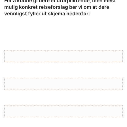
For å kunne gi dere et uforpliktende, men mest
mulig konkret reiseforslag ber vi om at dere
vennligst fyller ut skjema nedenfor:
Fornavn: *
Etternavn: *
Adresse:
Postnr.: