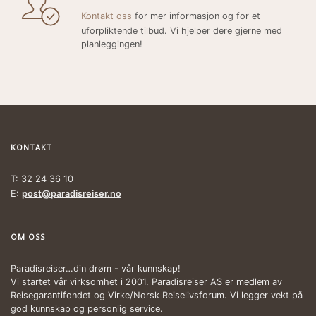
Kontakt oss
for mer informasjon og for et
uforpliktende tilbud. Vi hjelper dere gjerne med
planleggingen!
KONTAKT
T: 32 24 36 10
E:
post@paradisreiser.no
OM OSS
Paradisreiser…din drøm - vår kunnskap!
Vi startet vår virksomhet i 2001. Paradisreiser AS er medlem av
Reisegarantifondet og Virke/Norsk Reiselivsforum. Vi legger vekt på
god kunnskap og personlig service.