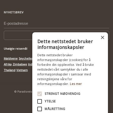
NYHETSBREV
Meld deg på
×
Dette nettstedet bruker
informasjonskapsler
Utvalgte reisemål
Dette nettstedet bruker
Maldivene
Seychellene
Mauritius
Botswana
Kenya
Mosambik
Namibia
Sør-
informasjonskapsler (cookies) for å
Afrika
Zimbabwe
India
Indonesia
Kambodsja
Madagaskar
Sri Lanka
Tanzania
forbedre din opplevelse. Ved å bruke
nettstedet vårt samtykker du i alle
Thailand
Vietnam
informasjonskapsler i samsvar med
retningslinjene våre for
informasjonskapsler.
Les mer
© Paradisreiser
Ansvarlig turisme
Personvernerklæring
STRENGT NØDVENDIG
YTELSE
MÅLRETTING