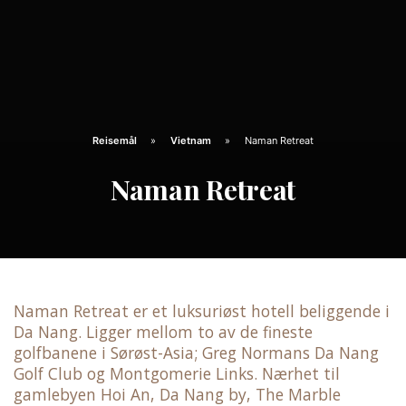
Reisemål
Vietnam
Naman Retreat
Naman Retreat
Naman Retreat er et luksuriøst hotell beliggende i
Da Nang. Ligger mellom to av de fineste
golfbanene i Sørøst-Asia; Greg Normans Da Nang
Golf Club og Montgomerie Links. Nærhet til
gamlebyen Hoi An, Da Nang by, The Marble