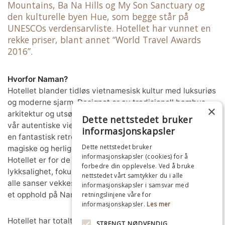
Mountains, Ba Na Hills og My Son Sanctuary og
den kulturelle byen Hue, som begge står på
UNESCOs verdensarvliste. Hotellet har vunnet en
rekke priser, blant annet “World Travel Awards
2016”.
Hvorfor Naman?
Hotellet blander tidløs vietnamesisk kultur med luksuriøs
og moderne sjarm. Designet er av tradisjonell bambus
×
arkitektur og utsøkt interiør, og dette i kombinasjon med
Dette nettstedet bruker
vår autentiske vietnamesiske gjestfrihet vil vi sikrer deg
informasjonskapsler
en fantastisk retrett opplevelse. Hotellets mål er å skape
Dette nettstedet bruker
magiske og herlige opplevelser for hver av deres gjester.
informasjonskapsler (cookies) for å
Hotellet er for de som ønsker noe unikt- bevissthet,
forbedre din opplevelse. Ved å bruke
lykksalighet, fokus på velvære og avslapning. Her skal
nettstedet vårt samtykker du i alle
alle sanser vekkes! Føl deg som et nytt menneske etter
informasjonskapsler i samsvar med
et opphold på Naman Retreat i Vietnam!
retningslinjene våre for
informasjonskapsler.
Les mer
Hotellet har totalt 34 rom fordelt i forskjellige rom
STRENGT NØDVENDIG