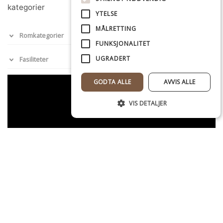
kategorier
YTELSE
MÅLRETTING
Romkategorier
FUNKSJONALITET
UGRADERT
Fasiliteter
GODTA ALLE
AVVIS ALLE
VIS DETALJER
Strengt nødvendig
Ytelse
Målretting
Funksjonalitet
Ugradert
Strengt nødvendige informasjonskapsler
tillater kjernefunksjoner på nettstedet, som
brukerinnlogging og kontoadministrasjon.
Nettstedet kan ikke brukes riktig uten
strengt nødvendige informasjonskapsler.