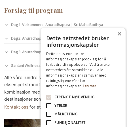
Forslag til program
Dag 1: Velkommen - Anuradhapura | Sri Maha Bodhiya
×
Dette nettstedet bruker
Dag 2: Anuradhapura - arkologisk sted | Meditasjon
informasjonskapsler
Dag 3: Anuradhapura - Digana
Dette nettstedet bruker
informasjonskapsler (cookies) for å
forbedre din opplevelse. Ved å bruke
Santani Wellness Resort 3, 5 eller 7 netter
nettstedet vårt samtykker du i alle
informasjonskapsler i samsvar med
Alle våre rundreiser på Sri Lanka kan forlenges med for
retningslinjene våre for
eksempel strandferie på Sri Lanka eller
Maldivene
, eller i
informasjonskapsler.
Les mer
kombinasjon med noen av våre andre spennende
STRENGT NØDVENDIG
destinasjoner som for eksempel eksotiske
India
.
YTELSE
Kontakt oss
for et uforpliktende tilbud.
MÅLRETTING
FUNKSJONALITET